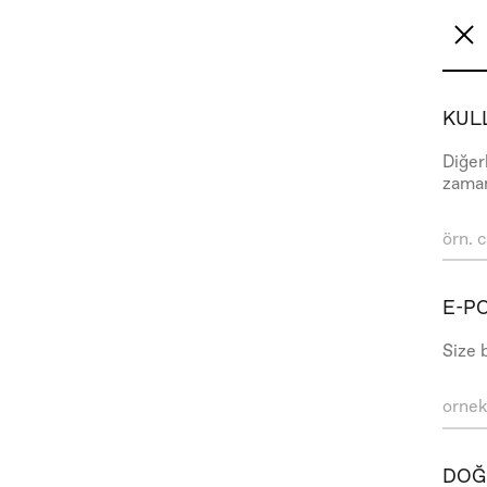
KULL
Diğerl
zaman
E-P
Size 
DOĞ